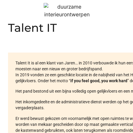
Talent IT
Talent It is al een klant van Jaren… in 2010 verbouwde ik hun ee
moesten naar een nieuw en groter bedrijfspand.
In 2019 vonden ze een geschikte locatie in de nabijheid van het
gelijkvloers. Onder het motto “
if you feel good, you work hard
” d
Het pand bestond uit een bijna volledig open gelijkvloers en ee
Het inkomgedeelte en de administratieve dienst werden op het gel
vergaderplaats.
Er werd bewust gekozen om voornamelijk met open ruimtes te wer
worden van mekaar gescheiden door op maat gemaakte verticale 
de kastenwand gebruikten, ook laten terugkomen als roomdivid