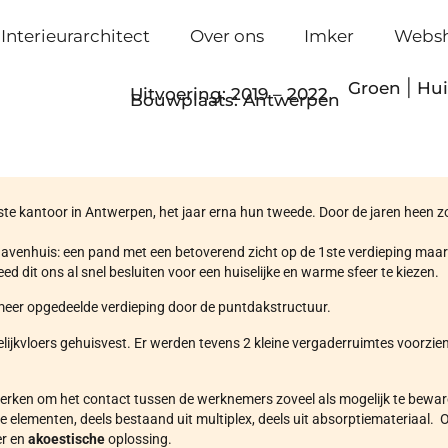
Interieurarchitect
Over ons
Imker
Webs
Groen
|
Hui
Uitvoering: 2019 – 2022
Bouwplaats: Antwerpen
rste kantoor in Antwerpen, het jaar erna hun tweede. Door de jaren heen z
 Havenhuis: een pand met een betoverend zicht op de 1ste verdieping maar 
eed dit ons al snel besluiten voor een huiselijke en warme sfeer te kiezen.
n meer opgedeelde verdieping door de puntdakstructuur.
ijkvloers gehuisvest. Er werden tevens 2 kleine vergaderruimtes voorzien
ken om het contact tussen de werknemers zoveel als mogelijk te bewaren.
elementen, deels bestaand uit multiplex, deels uit absorptiemateriaal.
er en
akoestische
oplossing.